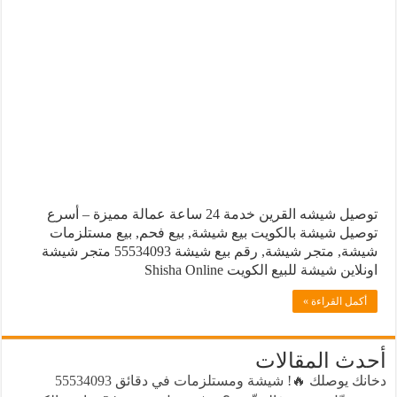
توصيل
شيشه
معسل سلوم مصري
القرين
مغلقة
محل الشيشة الإلكترونية
شيشه الكويت 24
أسرع توصيل للشيشة
توصيل شيشه القرين
توصيل شيشه القرين خدمة 24 ساعة عمالة مميزة – أسرع
توصيل شيشة بالكويت بيع شيشة, بيع فحم, بيع مستلزمات
شيشة, متجر شيشة, رقم بيع شيشة 55534093 متجر شيشة
اونلاين شيشة للبيع الكويت Shisha Online
أكمل القراءة »
أحدث المقالات
دخانك يوصلك 🔥! شيشة ومستلزمات في دقائق 55534093