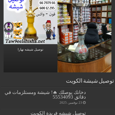
توصيل شيشه نهارا
توصيل شيشة الكويت
دخانك يوصلك 🔥! شيشة ومستلزمات في
دقائق 55534093
23 نوفمبر، 2025
توصيل شيشه فريدة الكويت