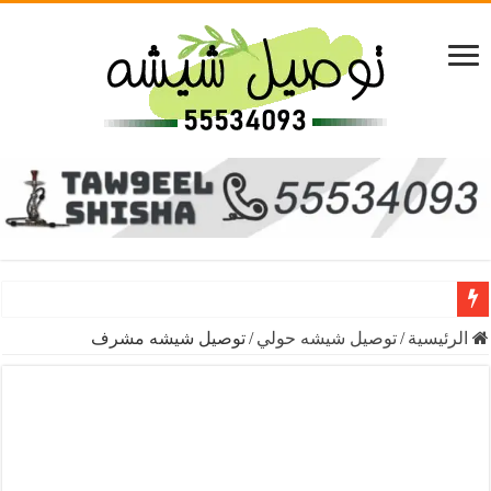
دخانك يوصلك 🔥! شيشة ومستلزمات في دقائق 55534093
الرئيسية
/
توصيل شيشه حولي
/
توصيل شيشه مشرف
وين توصِّل شيشة فالعيـّـص؟ 🔥| توصيل شيشة 24 ساعة بالكويت (55534093)
توصيل شيشة مبارك الكبير
توصيل شيشة طوال اليوم
توصيل شيشه فريدة الكويت