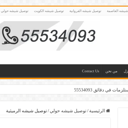
شيشه العاصمة
توصيل شيشه الفروانية
توصيل شيشه الكويت
توصيل شيشه حولي
زل
من نحن
Contact Us
ت في دقائق 55534093
24 ساعة بالكويت (55534093)
الرئيسية
/
توصيل شيشه حولي
/
توصيل شيشه الرميثية