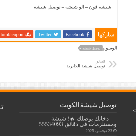
شيشه فون
–
الو شيشه
–
توصيل شيشة
Stumbleupon
Twitter
Facebook
شاركها
الوسوم
توصيل شيشه
السابق
توصيل شيشة الجابرية
ت
توصيل شيشة الكويت
دخانك يوصلك 🔥! شيشة
ومستلزمات في دقائق 55534093
23 نوفمبر، 2025