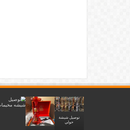
توصيل شيشة
حولي