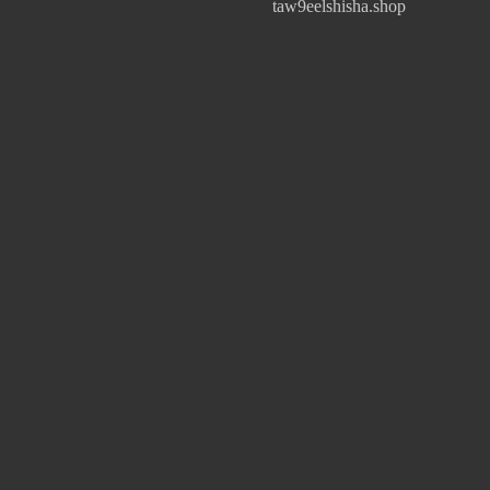
taw9eelshisha.shop